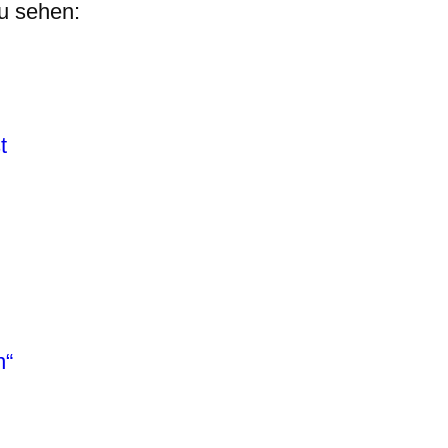
zu sehen:
t
n“